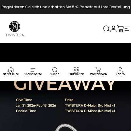
Direkt zum Inhalt
Registrieren Sie sich und erhalten Sie 5 %
Rabatt
auf Ihre Bestellung
Twistura
Suche
Login
War
S
Startseite
Speisekarte
Suche
Einkaufen
Warenkorb
Konto