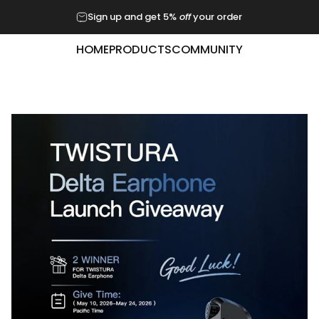
Sign up and get 5%
off
your order
HOME
PRODUCTS
COMMUNITY
HOME
PRODUCTS
COMMUNITY