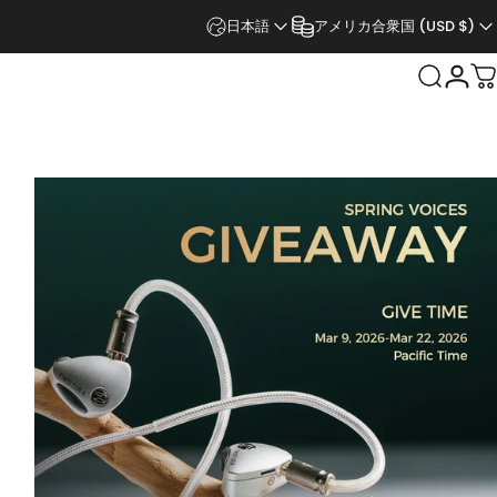
日本語
アメリカ合衆国 (USD $)
検索
ログ