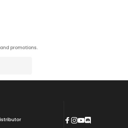
s and promotions.
stributor
Facebook
Instagram
YouTube
Discord