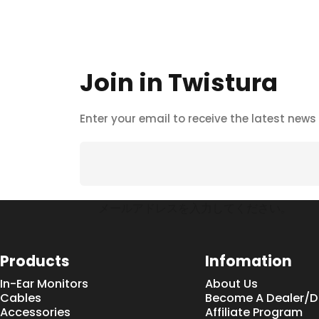
Join
in
Twistura
Enter your email to receive the latest new
メールアドレスを入力してください。
Products
Infomation
In-Ear Monitors
About Us
Cables
Become A Dealer/Di
Accessories
Affiliate Program