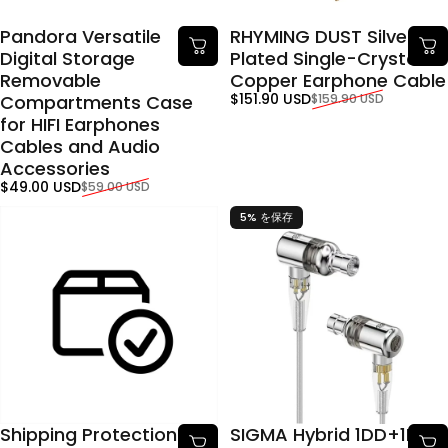
Pandora Versatile
RHYMING DUST Silver-
Digital Storage
Plated Single-Crystal
Removable
Copper Earphone Cable
販売価格
通常価格
$151.90 USD
Compartments Case
$159.90 USD
for HIFI Earphones
Cables and Audio
Accessories
販売価格
通常価格
$49.00 USD
$59.00 USD
5% を保存
Shipping Protection by
SIGMA Hybrid 1DD+1BA