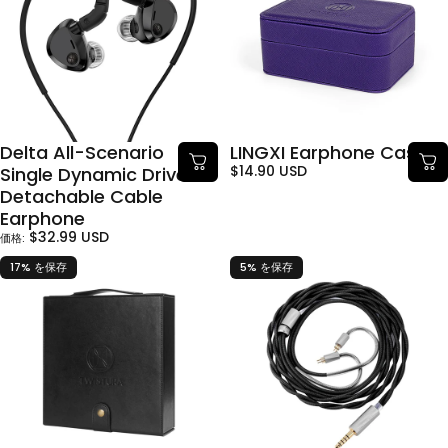
Delta All-Scenario
LINGXI Earphone Case
$14.90 USD
Single Dynamic Driver
Detachable Cable
Earphone
$32.99 USD
価格:
17% を保存
5% を保存