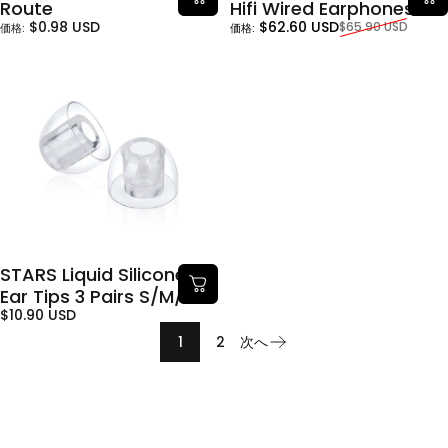
Route
Hifi Wired Earphones
販売価格
通常価格
$0.98 USD
$62.60 USD
$65.90 USD
価格:
価格:
STARS Liquid Silicone
Ear Tips 3 Pairs S/M/L
$10.90 USD
1
2
次へ