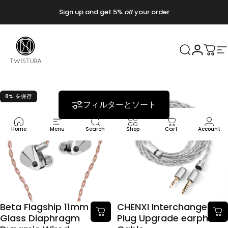
コンテンツへスキップ
Sign up and get 5%
off
your order
Twistura
検索
ログイ
カー
8% を保存
5% を保存
フィルターとソート
Home
Menu
Search
Shop
Cart
Account
Beta Flagship 11mm
CHENXI Interchangeable
Glass Diaphragm
Plug Upgrade earphone