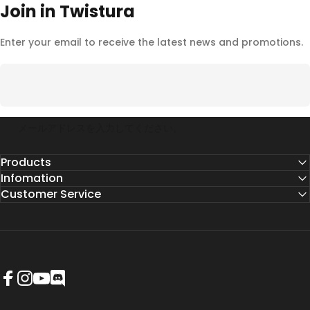
Join
in
Twistura
Enter your email to receive the latest news and promotions.
メールアドレスを入力してください。
Products
Infomation
Customer Service
Facebook
Instagram
YouTube
Discord